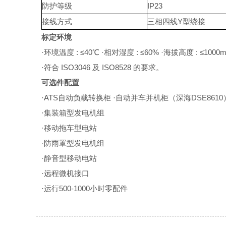
防护等级
IP23
接线方式
三相四线Y型绕接
标定环境
·环境温度 : ≤40℃ ·相对湿度 : ≤60% ·海拔高度 : ≤1000
·符合 ISO3046 及 ISO8528 的要求。
可选件配置
·ATS自动负载转换柜 ·自动并车并机柜（深海DSE8610
·集装箱型发电机组
·移动拖车型电站
·防雨罩型发电机组
·静音型移动电站
·远程微机接口
·运行500-1000小时零配件