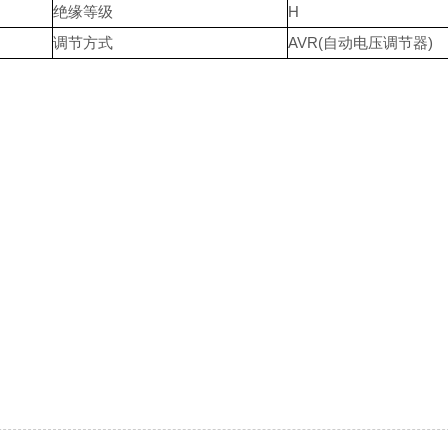
绝缘等级
H
调节方式
AVR(自动电压调节器)
m
）