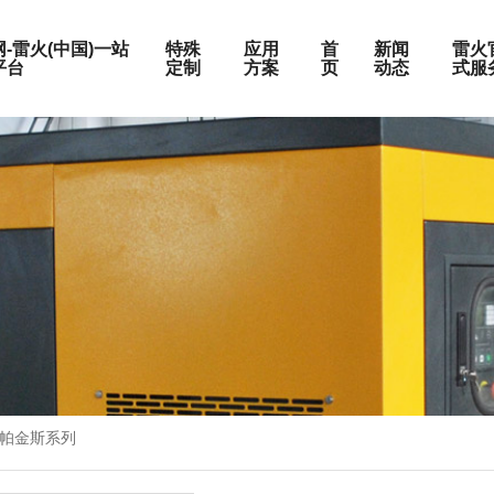
-雷火(中国)一站
特殊
应用
首
新闻
雷火
平台
定制
方案
页
动态
式服
围
按发动机品牌
上柴系列
玉柴系列
荣誉证书
静音机组
电站
定制化服务
W
潍柴系列
W
康明斯系列
W
帕金斯系列
企业文化
集装箱式发电机组
油田
维修保养
KW
道依茨系列
0KW
沃尔沃系列
成为合作伙伴
房地产
0KW
奔驰系列
帕金斯系列
0KW
户外施工