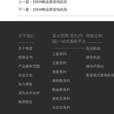
上一篇：
16KW帕金斯发电机组
下一篇：
10KW帕金斯发电机组
关于我们
雷火官网-雷火(中
特殊定制
国)一站式服务平台
关于锋发
高压机组
上柴系列
荣誉证书
静音机组
玉柴系列
产品服务范围
移动式电站
潍柴系列
企业文化
集装箱式发电机
康明斯系列
加入锋发
帕金斯系列
成为合作伙伴
道依茨系列
检测报告
沃尔沃系列