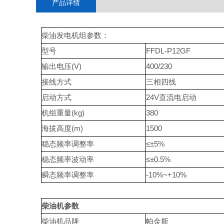
产品详情
柴油发电机组参数：
型号
FFDL-P12GF
输出电压(V)
400/230
接线方式
三相四线
启动方式
24V直流电启动
机组重量(kg)
380
海拔高度(m)
1500
稳态频率调整率
≤±5%
稳态频率波动率
≤±0.5%
瞬态频率调整率
-10%~+10%
柴油机参数
柴油机品牌
帕金斯