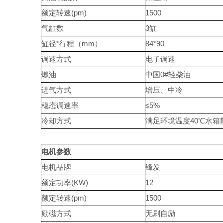
额定转速(pm)
1500
气缸数
3缸
缸径*行程（mm）
84*90
调速方式
电子调速
燃油
中国0#轻柴油
进气方式
增压、中冷
稳态调速率
≤5%
冷却方式
满足环境温度40℃水
电机参数
电机品牌
锋发
额定功率(KW)
12
额定转速(pm)
1500
励磁方式
无刷自励