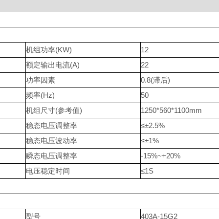
机组功率(KW)
12
额定输出电流(A)
22
功率因素
0.8(滞后)
频率(Hz)
50
机组尺寸(参考值)
1250*560*1100mm
稳态电压调整率
≤±2.5%
稳态电压波动率
≤±1%
瞬态电压调整率
-15%~+20%
电压稳定时间
≤1S
型号
403A-15G2