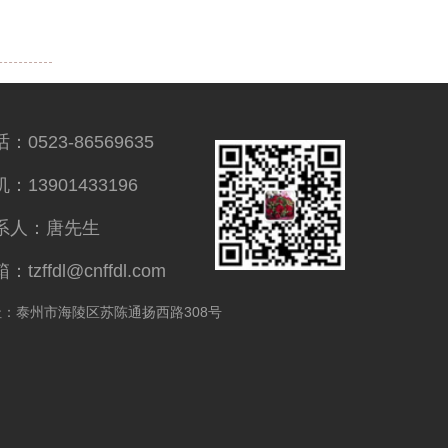
：0523-86569635
：13901433196
系人：唐先生
：tzffdl@cnffdl.com
址：泰州市海陵区苏陈通扬西路308号