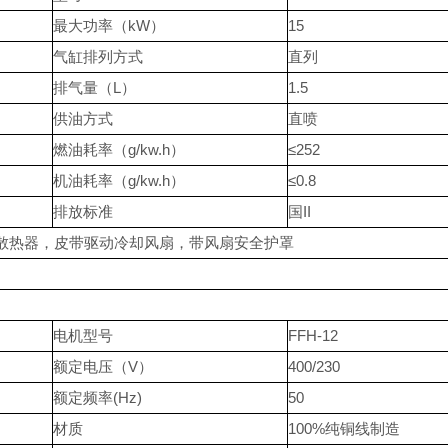
最大功率（kW）
15
气缸排列方式
直列
排气量（L）
1.5
供油方式
直喷
燃油耗率（g/kw.h）
≤252
机油耗率（g/kw.h）
≤0.8
排放标准
国II
箱散热器，皮带驱动冷却风扇，带风扇安全护罩
电机型号
FFH-12
额定电压（V）
400/230
额定频率(Hz)
50
材质
100%纯铜线制造