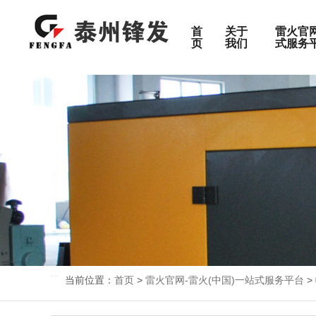
首
关于
雷火官网
页
我们
式服务
特殊定制
按功率范
高压机组
10-50KW
静音机组
50-100KW
关于锋发
高压机组
数据中心
配件
移动式电站
100-300K
集装箱式发电机组
300-500K
500-800K
产品服务范围
移动式电站
矿山
售后服务
800-1200
1200-150
加入锋发
医院
1500-200
当前位置：
首页
>
雷火官网-雷火(中国)一站式服务平台
>
2000-240
检测报告
工厂