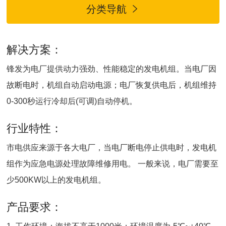
分类导航

解决方案：
锋发为电厂提供动力强劲、性能稳定的发电机组。当电厂因
故断电时，机组自动启动电源；电厂恢复供电后，机组维持
0-300秒运行冷却后(可调)自动停机。
行业特性：
市电供应来源于各大电厂，当电厂断电停止供电时，发电机
组作为应急电源处理故障维修用电。 一般来说，电厂需要至
少500KW以上的发电机组。
产品要求：