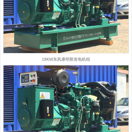
18KW东风康明斯发电机组