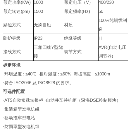
额定功率(KW)
1000
额定电压（V）
400/230
额定转速(pm)
1500
额定频率(Hz)
50
100%纯铜线制
励磁方式
无刷自励
材质
造
防护等级
IP23
绝缘等级
H
三相四线Y型绕
AVR(自动电压
接线方式
调节方式
接
调节器)
标定环境
·环境温度 : ≤40℃ ·相对湿度 : ≤60% ·海拔高度 : ≤1000m
·符合 ISO3046 及 ISO8528 的要求。
可选件配置
·ATS自动负载转换柜 ·自动并车并机柜（深海DSE控制模块）
·集装箱型发电机组
·移动拖车型电站
·防雨罩型发电机组