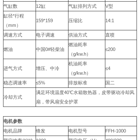
气缸数
12缸
气缸排列方式
V型
缸径*行程
159*159
压缩比
14:1
（mm）
调速方式
电子调速
供油方式
直喷
燃油耗率
燃油
中国0#轻柴油
≤200
（g/kw.h）
机油耗率
进气方式
增压、中冷
≤4
（g/kw.h）
稳态调速率
≤5%
排放标准
国二
满足环境温度40℃水箱散热器，皮带驱动冷却风
冷却方式
扇，带风扇安全护罩
电机参数
电机品牌
锋发
电机型号
FFH-1000