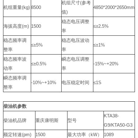
机组尺寸(参考
机组重量(kg)
8500
4850*2000*2650mm
值)
稳态电压调整
海拔高度(m)
1500
≤±2.5%
率
稳态频率调
稳态电压波动
≤±5%
≤±1%
整率
率
稳态频率波
瞬态电压调整
≤±0.5%
-15%~+20%
动率
率
瞬态频率调
-10%~+10%
电压稳定时间
≤1S
整率
柴油机参数
KTA38-
柴油机品牌
重庆康明斯
型号
G9/KTA50-G3
额定转速(pm)
1500
最大功率（kW）
1089