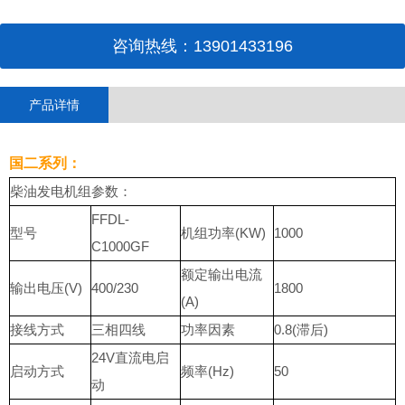
咨询热线：13901433196
产品详情
国二系列：
柴油发电机组参数：
FFDL-
型号
机组功率(KW)
1000
C1000GF
额定输出电流
输出电压(V)
400/230
1800
(A)
接线方式
三相四线
功率因素
0.8(滞后)
24V直流电启
启动方式
频率(Hz)
50
动