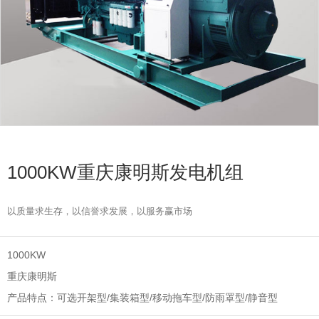
1000KW重庆康明斯发电机组
以质量求生存，以信誉求发展，以服务赢市场
1000KW
重庆康明斯
可选开架型/集装箱型/移动拖车型/防雨罩型/静音型