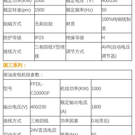
额定功率(KW)
1000
额定电压（V）
400/230
额定转速(pm)
1500
额定频率(Hz)
50
100%纯铜线制
励磁方式
无刷自励
材质
造
防护等级
IP23
绝缘等级
H
三相四线Y型绕
AVR(自动电压
接线方式
调节方式
接
调节器)
国三系列：
柴油发电机组参数：
FFDL-
型号
机组功率(KW)
1000
C1000GF
额定输出电流
输出电压(V)
400/230
1800
(A)
接线方式
三相四线
功率因素
0.8(滞后)
24V直流电启
启动方式
频率(Hz)
50