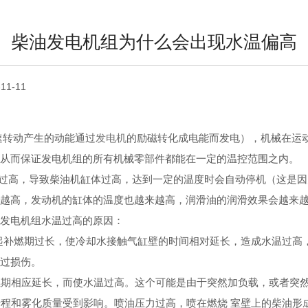
柴油发电机组为什么会出现水温偏高
-11-11
速转动产生的动能通过
发电机
的励磁转化成电能而发电），机械在运
，从而保证发电机组的所有机械零部件都能在一定的温控范围之内。
过高，导致柴油机缸体过高，达到一定的温度时会自动停机（这是因
来越高，发动机的缸体的温度也越来越高，润滑油的润滑效果会越来
析发电机组水温过高的原因：
补燃期过长，使冷却水接触气缸壁的时间相对延长，造成水温过高
收过损伤。
期相应延长，而使水温过高。这个可能是由于突然加负载，或者突
程和雾化质量受到影响。喷油压力过高，喷在燃烧 室壁上的柴油形