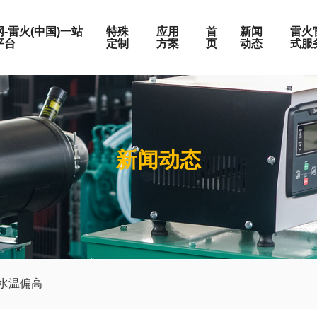
-雷火(中国)一站
特殊
应用
首
新闻
雷火
平台
定制
方案
页
动态
式服
围
按发动机品牌
上柴系列
新闻动态
玉柴系列
荣誉证书
静音机组
电站
定制化服务
W
潍柴系列
W
康明斯系列
W
帕金斯系列
企业文化
集装箱式发电机组
油田
维修保养
KW
道依茨系列
0KW
沃尔沃系列
成为合作伙伴
房地产
0KW
奔驰系列
0KW
水温偏高
户外施工