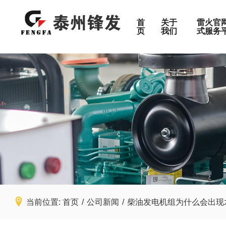
首
关于
雷火官网
页
我们
式服务
特殊定制
按功率范
高压机组
10-50KW
静音机组
50-100KW
关于锋发
高压机组
数据中心
配件
移动式电站
100-300K
集装箱式发电机组
300-500K
500-800K
产品服务范围
移动式电站
矿山
售后服务
800-1200
1200-150
加入锋发
医院
1500-200
2000-240
当前位置:
首页
/
公司新闻
/
柴油发电机组为什么会出现
检测报告
工厂