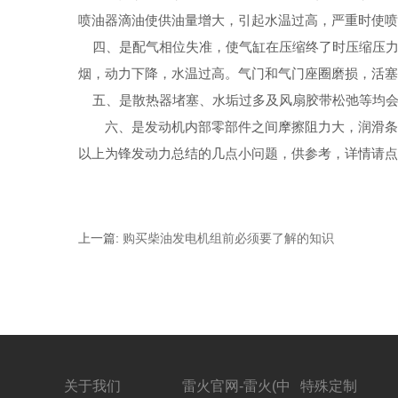
喷油器滴油使供油量增大，引起水温过高，严重时使
四、是配气相位失准，使气缸在压缩终了时压缩压力
烟，动力下降，水温过高。气门和气门座圈磨损，活
五、是散热器堵塞、水垢过多及风扇胶带松弛等均会
六、是发动机内部零部件之间摩擦阻力大，润滑条件
以上为锋发动力总结的几点小问题，供参考，详情请
上一篇
:
购买柴油发电机组前必须要了解的知识
关于我们
雷火官网-雷火(中
特殊定制