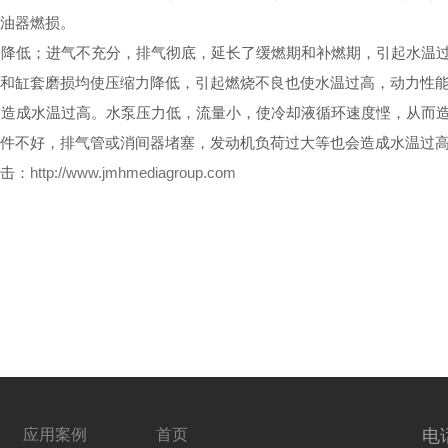
喷油器燃损。
降低；进气不充分，排气彻底，延长了缓燃期和补燃期，引起水温过
塞和缸套磨损均使压缩力降低，引起燃烧不良也使水温过高，动力性
造成水温过高。水泵压力低，流量小，使冷却液循环速度悭，从而造
不好，排气管或消间器堵塞，发动机负荷过大等也会造成水温过高
点击：
http://www.jmhmediagroup.com
应用案例
首页
电话